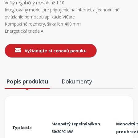
Veľký regulačný rozsah až 1:10
Integrovaný modul pre pripojenie na internet a jednoduché
ovládanie pomocou aplikácie ViCare
Kompaktné rozmery, šírka len 400 mm
Energetická trieda A
Vyžiadajte si cenovú ponuku
Popis produktu
Dokumenty
Menovitý tepelný výkon
Menovitý 
Typ kotla
50/30°C kW
pre ohrev 