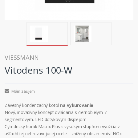
VIESSMANN
Vitodens 100-W
Mám záujem
Závesný kondenzačný kotol
na vykurovanie
Nový, inovatívny koncept ovládania s čiernobielym 7-
segmentovým, LED dotykovým displejom
Cylindrický horák Matrix Plus s vysokým stupňom využitia z
ušľachtilej nehrdzavejúcej ocele – znížený obsah emisií NOx