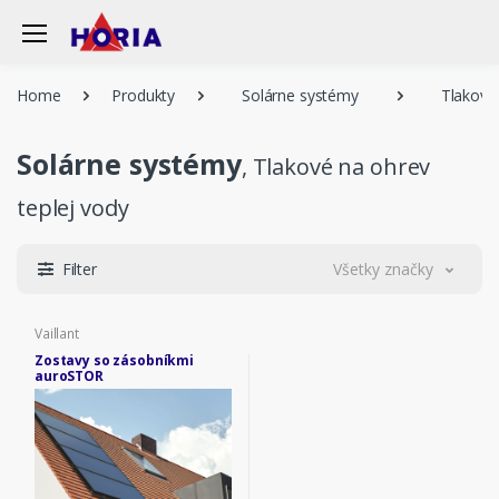
Home
Produkty
Solárne systémy
Tlakové 
Solárne systémy
, Tlakové na ohrev
teplej vody
Filter
Všetky značky
Vaillant
Zostavy so zásobníkmi
auroSTOR