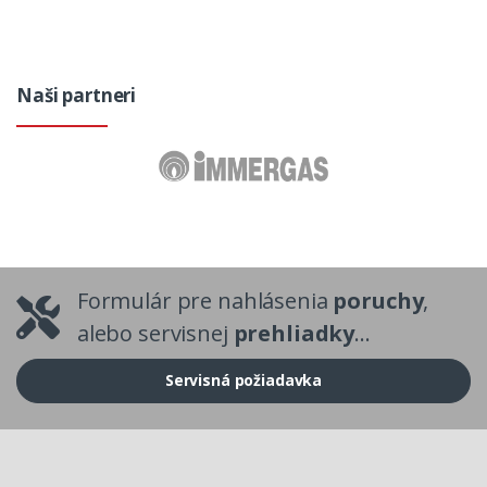
Naši partneri
Formulár pre nahlásenia
poruchy
,
alebo servisnej
prehliadky
...
Servisná požiadavka