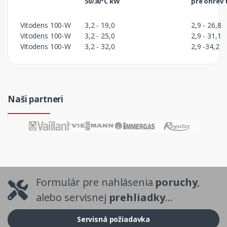
50/30°C kW
pre ohrev 
Vitodens 100-W
3,2 - 19,0
2,9 - 26,8
Vitodens 100-W
3,2 - 25,0
2,9 - 31,1
Vitodens 100-W
3,2 - 32,0
2,9 -34,2
Naši partneri
Formulár pre nahlásenia
poruchy
,
alebo servisnej
prehliadky
...
Servisná požiadavka