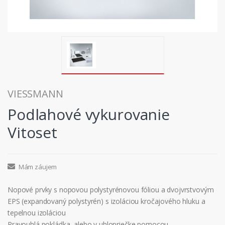
VIESSMANN
Podlahové vykurovanie
Vitoset
Mám záujem
Nopové prvky s nopovou polystyrénovou fóliou a dvojvrstvovým
EPS (expandovaný polystyrén) s izoláciou kročajového hluku a
tepelnou izoláciou
Pravouhlá pokládka, alebo v uhlopriečke pomocou