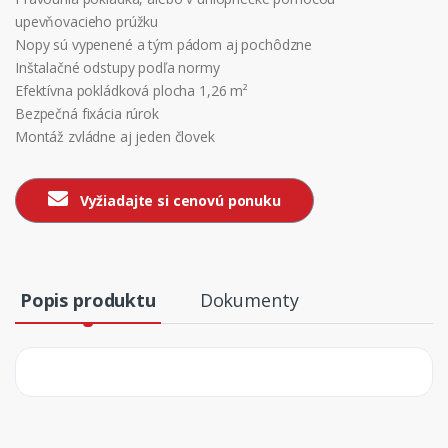
upevňovacieho prúžku
Nopy sú vypenené a tým pádom aj pochôdzne
Inštalačné odstupy podľa normy
Efektívna pokládková plocha 1,26 m²
Bezpečná fixácia rúrok
Montáž zvládne aj jeden človek
Vyžiadajte si cenovú ponuku
Popis produktu
Dokumenty