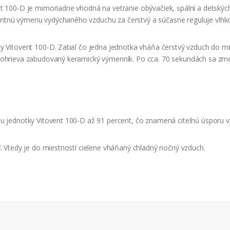
t 100-D je mimoriadne vhodná na vetranie obývačiek, spální a detských
ntnú výmenu vydýchaného vzduchu za čerstvý a súčasne reguluje vlhk
ky Vitovent 100-D. Zatiaľ čo jedna jednotka vháňa čerstvý vzduch do m
o ohrieva zabudovaný keramický výmenník. Po cca. 70 sekundách sa zm
 u jednotky Vitovent 100-D až 91 percent, čo znamená citeľnú úsporu v
ť. Vtedy je do miestností cielene vháňaný chladný nočný vzduch.