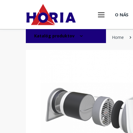
O NÁS
Katalóg produktov
Home