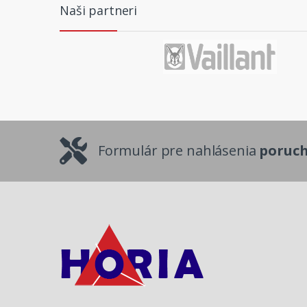
Naši partneri
Formulár pre nahlásenia
poruc