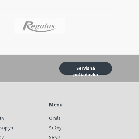
Servisná
požiadavka
Menu
tly
O nás
evoplyn
Služby
dy
Servis