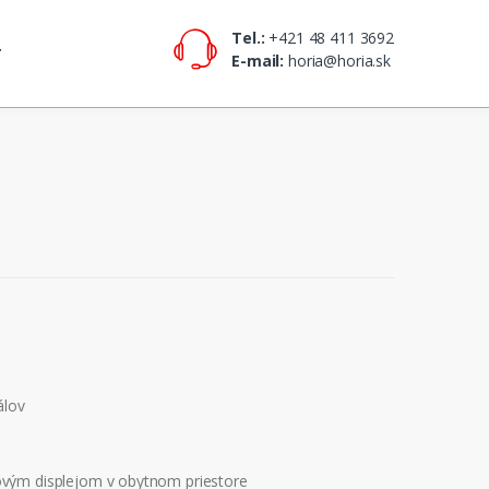
Tel.:
+421 48 411 3692
T
E-mail:
horia@horia.sk
álov
ovým displejom v obytnom priestore