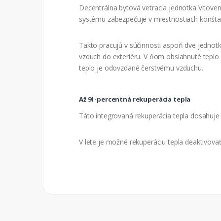
Decentrálna bytová vetracia jednotka Vitoven
systému zabezpečuje v miestnostiach konšta
Takto pracujú v súčinnosti aspoň dve jednot
vzduch do exteriéru. V ňom obsiahnuté tepl
teplo je odovzdané čerstvému vzduchu.
Až 91-percentná rekuperácia tepla
Táto integrovaná rekuperácia tepla dosahuje
V lete je možné rekuperáciu tepla deaktivova