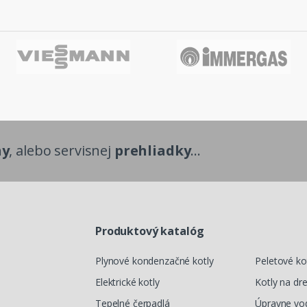
hy
, alebo servisnej
prehliadky
...
Produktový katalóg
Plynové kondenzačné kotly
Peletové ko
Elektrické kotly
Kotly na dr
Tepelné čerpadlá
Úpravne vo