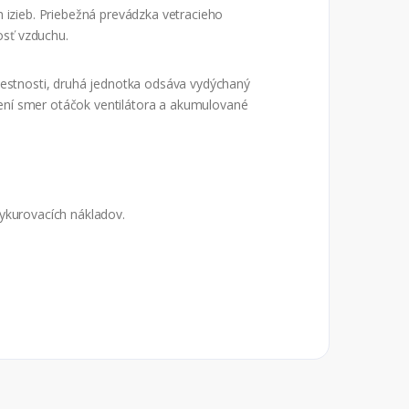
 izieb. Priebežná prevádzka vetracieho
osť vzduchu.
iestnosti, druhá jednotka odsáva vydýchaný
ení smer otáčok ventilátora a akumulované
ykurovacích nákladov.