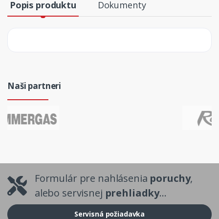
Popis produktu
Dokumenty
Naši partneri
Formulár pre nahlásenia
poruchy
,
alebo servisnej
prehliadky
...
Servisná požiadavka