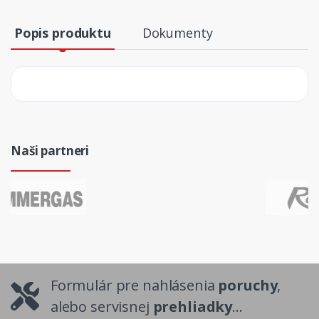
Popis produktu
Dokumenty
Naši partneri
Formulár pre nahlásenia
poruchy
,
alebo servisnej
prehliadky
...