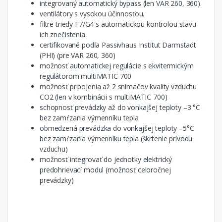
integrovaný automatický bypass (len VAR 260, 360).
ventilátory s vysokou účinnosťou.
filtre triedy F7/G4 s automatickou kontrolou stavu
ich znečistenia.
certifikované podľa Passivhaus Institut Darmstadt
(PHI) (pre VAR 260, 360)
možnosť automatickej regulácie s ekvitermickým
regulátorom multiMATIC 700
možnosť pripojenia až 2 snímačov kvality vzduchu
CO2 (len v kombinácii s multiMATIC 700)
schopnosť prevádzky až do vonkajšej teploty –3 °C
bez zamŕzania výmenníku tepla
obmedzená prevádzka do vonkajšej teploty –5°C
bez zamŕzania výmenníku tepla (škrtenie prívodu
vzduchu)
možnosť integrovať do jednotky elektrický
predohrievací modul (možnosť celoročnej
prevádzky)