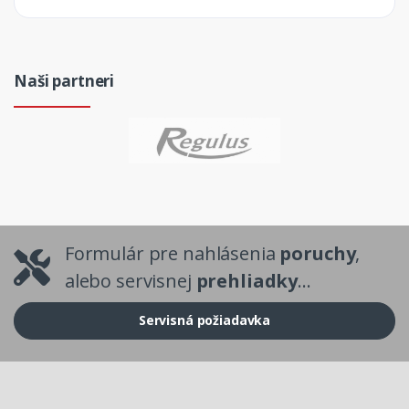
Naši partneri
Formulár pre nahlásenia
poruchy
,
alebo servisnej
prehliadky
...
Servisná požiadavka