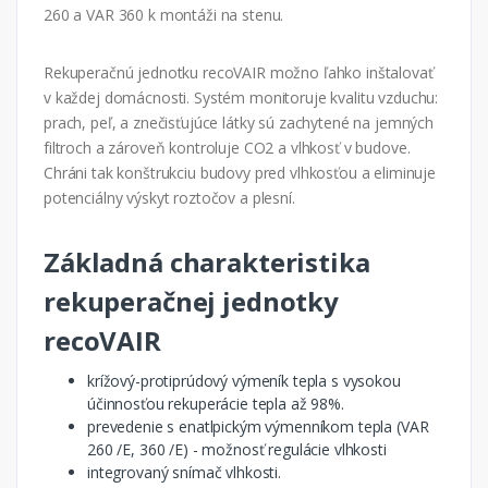
260 a VAR 360 k montáži na stenu.
Rekuperačnú jednotku recoVAIR možno ľahko inštalovať
v každej domácnosti. Systém monitoruje kvalitu vzduchu:
prach, peľ, a znečisťujúce látky sú zachytené na jemných
filtroch a zároveň kontroluje CO2 a vlhkosť v budove.
Chráni tak konštrukciu budovy pred vlhkosťou a eliminuje
potenciálny výskyt roztočov a plesní.
Základná charakteristika
rekuperačnej jednotky
recoVAIR
krížový-protiprúdový výmeník tepla s vysokou
účinnosťou rekuperácie tepla až 98%.
prevedenie s enatlpickým výmenníkom tepla (VAR
260 /E, 360 /E) - možnosť regulácie vlhkosti
integrovaný snímač vlhkosti.