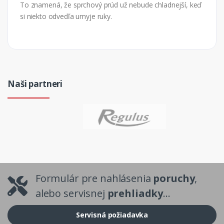
To znamená, že sprchový prúd už nebude chladnejší, keď
si niekto odvedľa umyje ruky.
Naši partneri
Formulár pre nahlásenia
poruchy
,
alebo servisnej
prehliadky
...
Servisná požiadavka