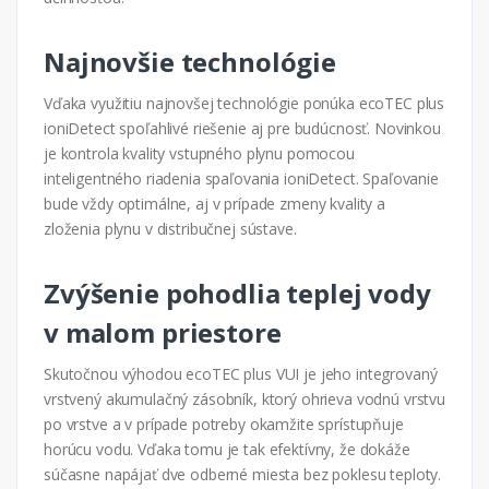
Najnovšie technológie
Vďaka využitiu najnovšej technológie ponúka ecoTEC plus
ioniDetect spoľahlivé riešenie aj pre budúcnosť. Novinkou
je kontrola kvality vstupného plynu pomocou
inteligentného riadenia spaľovania ioniDetect. Spaľovanie
bude vždy optimálne, aj v prípade zmeny kvality a
zloženia plynu v distribučnej sústave.
Zvýšenie pohodlia teplej vody
v malom priestore
Skutočnou výhodou ecoTEC plus VUI je jeho integrovaný
vrstvený akumulačný zásobník, ktorý ohrieva vodnú vrstvu
po vrstve a v prípade potreby okamžite sprístupňuje
horúcu vodu. Vďaka tomu je tak efektívny, že dokáže
súčasne napájať dve odberné miesta bez poklesu teploty.